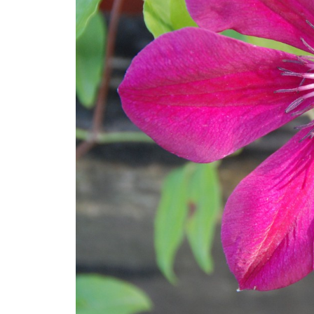
Rouge
Rouge
,
Violet
Rouge
Rouge
,
Violet