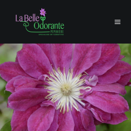
ACCUEIL
CLÉMATITES
AUTRES GRIMPANTS
GROSSISTES
HISTORIQUE
CONTACTEZ-NOUS